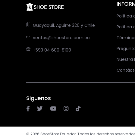
INFOR
Política
Guayaquil. Aguirre 326 y Chile
Política 
ventas@shoestore.com.ec
Término
Pregunt
+593 04 600-8100
Nuestra
Contáct
Siguenos
© 2026 ShoeStore Ecuador. Todos los derechos reservados