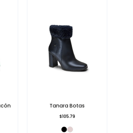
acón
Tanara Botas
$105.79