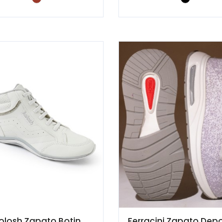
olosh Zapato Botin
Ferracini Zapato Depo