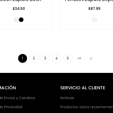
$34.50
$87.99
1
2
3
4
5
MACIÓN
SERVICIO AL CLIENTE
 de Envíos y Cambios.
Noticias
de Privacidad
Productos vistos recienteme