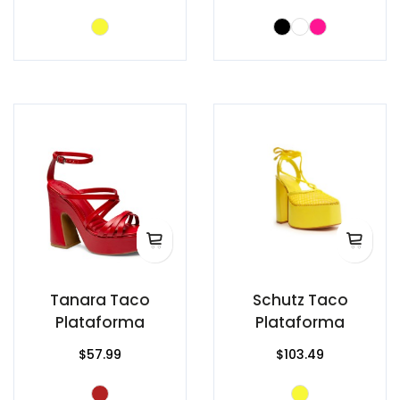
Tanara Taco
Schutz Taco
Plataforma
Plataforma
$57.99
$103.49