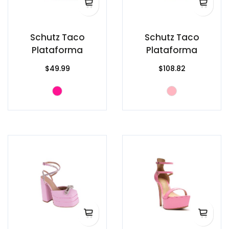
Schutz Taco
Schutz Taco
Plataforma
Plataforma
$49.99
$108.82