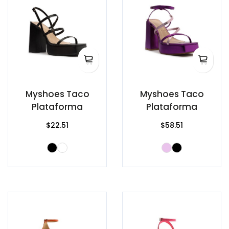
Myshoes Taco
Myshoes Taco
Plataforma
Plataforma
$22.51
$58.51