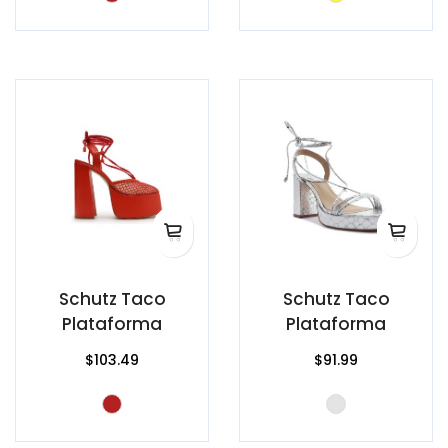
Schutz Taco
Schutz Taco
Plataforma
Plataforma
$103.49
$91.99