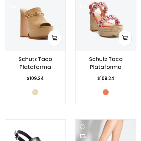
Schutz Taco
Schutz Taco
Plataforma
Plataforma
$109.24
$109.24