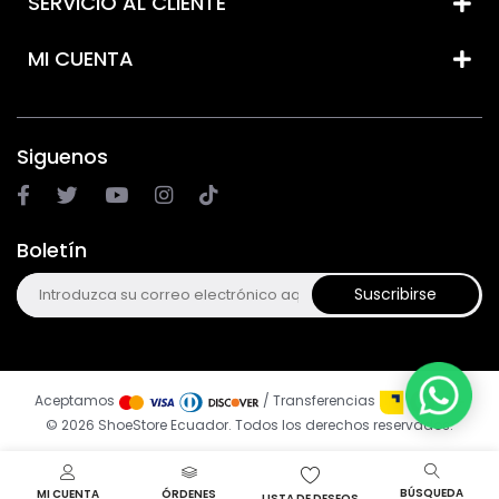
SERVICIO AL CLIENTE
MI CUENTA
Siguenos
Boletín
Suscribirse
Aceptamos
/ Transferencias
© 2026 ShoeStore Ecuador. Todos los derechos reservados.
BÚSQUEDA
MI CUENTA
ÓRDENES
LISTA DE DESEOS