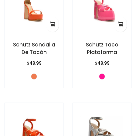
Schutz Sandalia
Schutz Taco
De Tacón
Plataforma
$49.99
$49.99