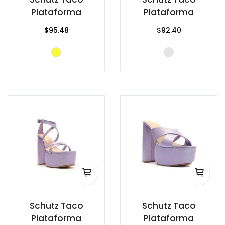
Plataforma
Plataforma
$95.48
$92.40
Schutz Taco
Schutz Taco
Plataforma
Plataforma