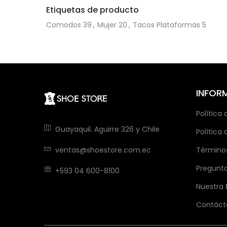
Etiquetas de producto
Comodos
39
,
Mujer
20
,
Tacos Plataformas
5
INFOR
Política
Guayaquil. Aguirre 326 y Chile
Política 
ventas@shoestore.com.ec
Término
Pregunt
+593 04 600-8100
Nuestra
Contáct