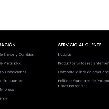
MACIÓN
SERVICIO AL CLIENTE
 de Envíos y Cambios.
Noticias
de Privacidad
Productos vistos recienteme
s y Condiciones
Compare la lista de producto
as Frecuentes
Políticas Generales de Protec
Datos Personales
 Empresa
enos