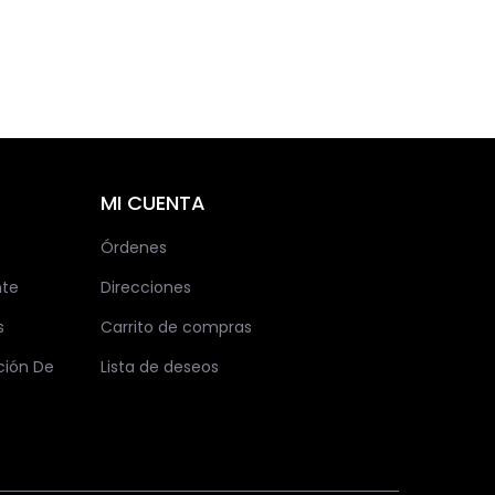
MI CUENTA
Órdenes
nte
Direcciones
s
Carrito de compras
ción De
Lista de deseos