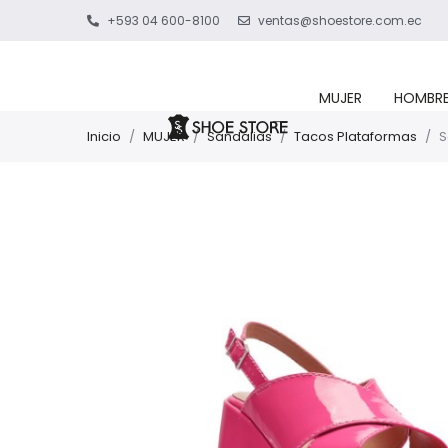
+593 04 600-8100
ventas@shoestore.com.ec
MUJER
HOMBR
Inicio
/
MUJER
/
Sandalias
/
Tacos Plataformas
/
S