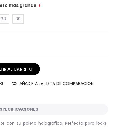
úmero más grande
*
38
39
OS
AÑADIR A LA LISTA DE COMPARACIÓN
SPECIFICACIONES
e con su paleta holográfica. Perfecta para looks