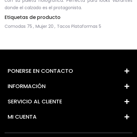
con su paleta holográfica. Perfecta para looks vibrantes
donde el calzado es el protagonista.
Etiquetas de producto
Comodas
75
,
Mujer
20
,
Tacos Plataformas
5
PONERSE EN CONTACTO
INFORMACIÓN
SERVICIO AL CLIENTE
MI CUENTA