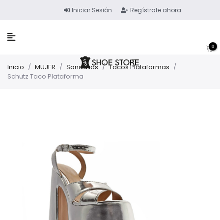
Iniciar Sesión
Regístrate ahora
0
Inicio
/
MUJER
/
Sandalias
/
Tacos Plataformas
/
Schutz Taco Plataforma