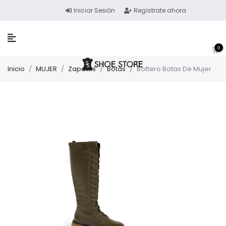
Iniciar Sesión
Regístrate ahora
0
Inicio
/
MUJER
/
Zapatos
/
Botas
/
Bottero Botas De Mujer