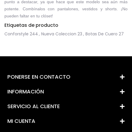
punto a destacar, ya que hace que este modelo sea aún más
potente. Combínalos con pantalones, vestidos y shorts. ¡No
pueden faltar en tu clóset!
Etiquetas de producto
Conforstyle
244
,
Nueva Coleccion
23
,
Botas De Cuero
27
PONERSE EN CONTACTO
INFORMACIÓN
SERVICIO AL CLIENTE
MI CUENTA