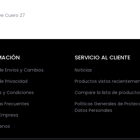
De Cuero
27
MACIÓN
SERVICIO AL CLIENTE
 de Envíos y Cambios.
Noticias
de Privacidad
Productos vistos recienteme
s y Condiciones
Compare la lista de producto
as Frecuentes
Políticas Generales de Protec
Datos Personales
 Empresa
enos