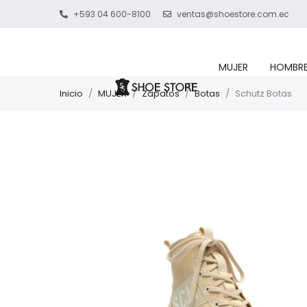
+593 04 600-8100
ventas@shoestore.com.ec
MUJER
HOMBR
Inicio
/
MUJER
/
Zapatos
/
Botas
/
Schutz Botas