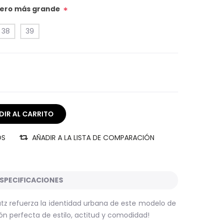
úmero más grande
*
38
39
OS
AÑADIR A LA LISTA DE COMPARACIÓN
SPECIFICACIONES
hutz refuerza la identidad urbana de este modelo de
ón perfecta de estilo, actitud y comodidad!