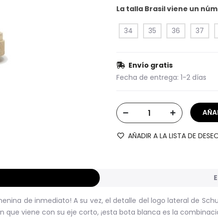
La talla Brasil viene un n
34
35
36
37
Envío gratis
Fecha de entrega:
1-2 días
AÑADIR A LA LISTA DE DESE
E
enina de inmediato! A su vez, el detalle del logo lateral de Sc
 que viene con su eje corto, ¡esta bota blanca es la combinaci