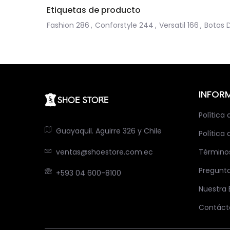
Etiquetas de producto
Fashion
286
,
Conforstyle
244
,
Versatil
166
,
Botas 
INFOR
Política
Guayaquil. Aguirre 326 y Chile
Política 
ventas@shoestore.com.ec
Término
Pregunt
+593 04 600-8100
Nuestra
Contáct