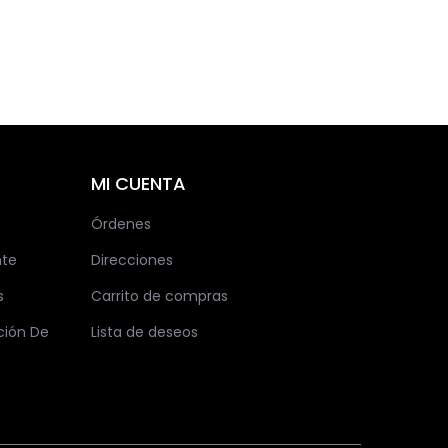
MI CUENTA
Órdenes
nte
Direcciones
s
Carrito de compras
ción De
Lista de deseos