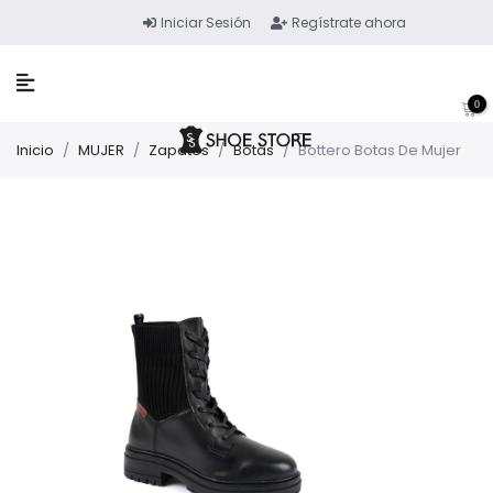
Iniciar Sesión
Regístrate ahora
0
Inicio
/
MUJER
/
Zapatos
/
Botas
/
Bottero Botas De Mujer