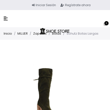
Iniciar Sesión
Regístrate ahora
0
Inicio
/
MUJER
/
Zapatos
/
Botas
/
Schutz Botas Largas