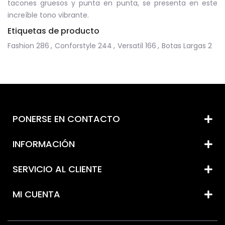
tacones gruesos y punta en punta, se presenta en este
increíble tono vibrante.
Etiquetas de producto
Fashion
286
,
Conforstyle
244
,
Versatil
166
,
Botas Largas
2
PONERSE EN CONTACTO
INFORMACIÓN
SERVICIO AL CLIENTE
MI CUENTA