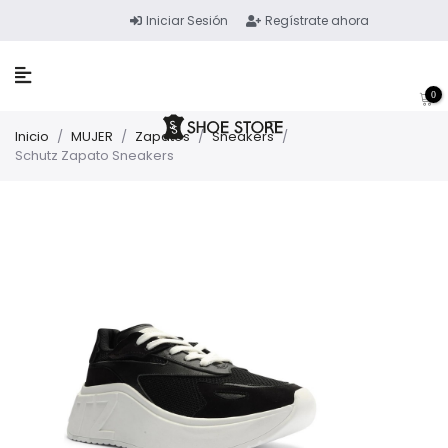
Iniciar Sesión
Regístrate ahora
0
Inicio
/
MUJER
/
Zapatos
/
Sneakers
/
Schutz Zapato Sneakers