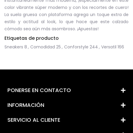
instantáneamente más moderna, ¡especialmente en este
color vibrante súper moderno y con los recortes de cuero!
La suela gruesa con plataforma agrega un toque extra de
estilo y actitud al look, lo que hace que este calzado
cómodo sea aún más asombroso. ¡Apuestas!
Etiquetas de producto
Sneakers
8
,
Comodidad
25
,
Conforstyle
244
,
Versatil
166
PONERSE EN CONTACTO
INFORMACIÓN
SERVICIO AL CLIENTE