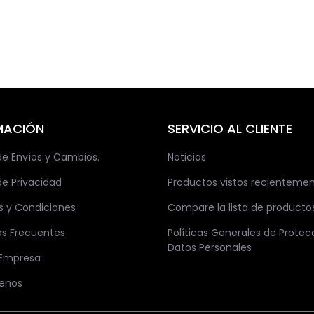
MACIÓN
SERVICIO AL CLIENTE
 de Envíos y Cambios.
Noticias
de Privacidad
Productos vistos recienteme
s y Condiciones
Compare la lista de producto
as Frecuentes
Políticas Generales de Protec
Datos Personales
 Empresa
enos