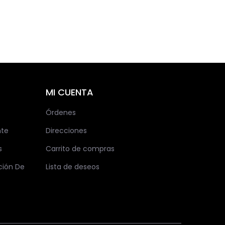
MI CUENTA
Órdenes
nte
Direcciones
s
Carrito de compras
ción De
Lista de deseos