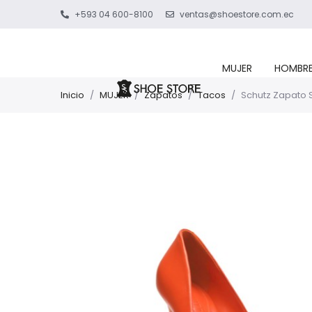
+593 04 600-8100
ventas@shoestore.com.ec
MUJER
HOMBR
Inicio
/
MUJER
/
Zapatos
/
Tacos
/
Schutz Zapato S