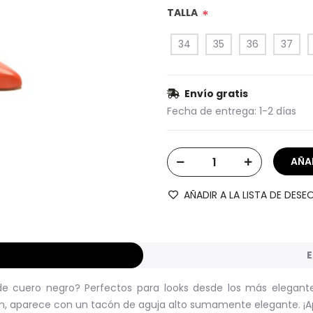
TALLA
*
34
35
36
37
Envío gratis
Fecha de entrega:
1-2 días
AÑADIR A LA LISTA DE DESE
E
de cuero negro? Perfectos para looks desde los más elegant
ión, aparece con un tacón de aguja alto sumamente elegante. ¡Ap