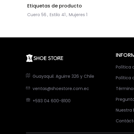
Etiquetas de producto
Cuero
56
,
Estilo
41
,
Mujeres
1
INFOR
Política
Guayaquil. Aguirre 326 y Chile
Política 
ventas@shoestore.com.ec
Término
Pregunt
+593 04 600-8100
Nuestra
Contáct