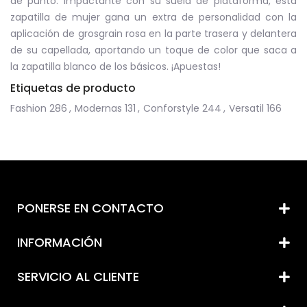
de punto. Impactante con su suela de plataforma, esta
zapatilla de mujer gana un extra de personalidad con la
aplicación de grosgrain rosa en la parte trasera y delantera
de su capellada, aportando un toque de color que saca a
la zapatilla blanco de los básicos. ¡Apuestas!
Etiquetas de producto
Fashion
286
,
Modernas
131
,
Conforstyle
244
,
Versatil
166
PONERSE EN CONTACTO
INFORMACIÓN
SERVICIO AL CLIENTE