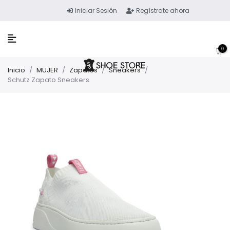
Iniciar Sesión
Regístrate ahora
0
Inicio
/
MUJER
/
Zapatos
/
Sneakers
/
Schutz Zapato Sneakers