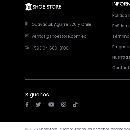
INFOR
Política
Guayaquil. Aguirre 326 y Chile
Política 
ventas@shoestore.com.ec
Término
Pregunt
+593 04 600-8100
Nuestra
Contáct
Siguenos
© 2026 ShoeStore Ecuador. Todos los derechos reservados