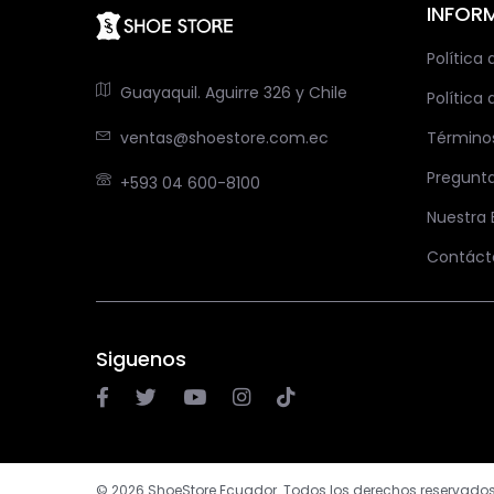
INFOR
Política
Guayaquil. Aguirre 326 y Chile
Política 
ventas@shoestore.com.ec
Término
Pregunt
+593 04 600-8100
Nuestra
Contáct
Siguenos
© 2026 ShoeStore Ecuador. Todos los derechos reservados