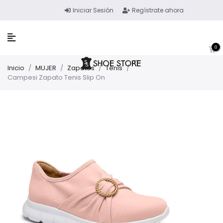
Iniciar Sesión
Regístrate ahora
0
Inicio
/
MUJER
/
Zapatos
/
Tenis
/
Campesi Zapato Tenis Slip On