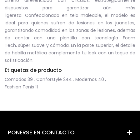
diseño diferenciado con círculos, estratégicamente
dispuestos para garantizar aún más
ligereza. Confeccionado en tela maleable, el modelo es
ideal para quienes sufren de lesiones en los juanetes,
garantizando comodidad en las zonas de lesiones, además
de contar con una plantilla con tecnología Foam
Tech, súper suave y cómoda. En la parte superior, el detalle
de hebilla metálica complementa tu look con un toque de
sofisticación.
Etiquetas de producto
Comodos
39
,
Conforstyle
244
,
Modernos
40
,
Fashion Tenis
11
PONERSE EN CONTACTO