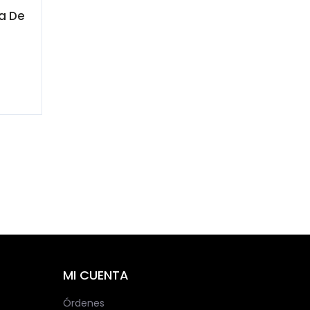
a De
MI CUENTA
Órdenes