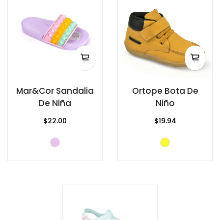
Mar&Cor Sandalia
Ortope Bota De
De Niña
Niño
$22.00
$19.94