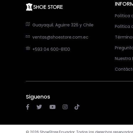
INFOR
Política
Guayaquil. Aguirre 326 y Chile
Política 
ventas@shoestore.com.ec
Término
Pregunt
+593 04 600-8100
Nuestra
Contáct
Siguenos
© 2026 ShoeStore Ecuador. Todos los derechos reservados