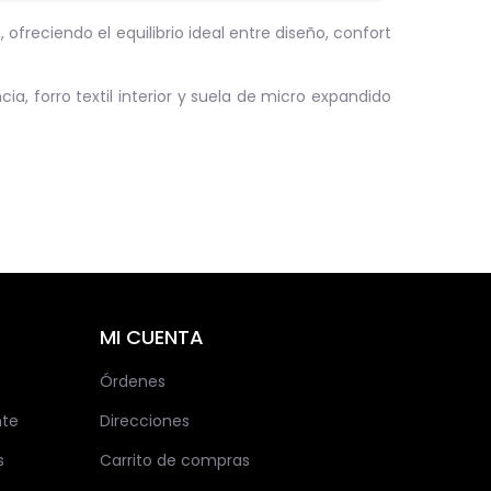
ofreciendo el equilibrio ideal entre diseño, confort
a, forro textil interior y suela de micro expandido
MI CUENTA
Órdenes
nte
Direcciones
s
Carrito de compras