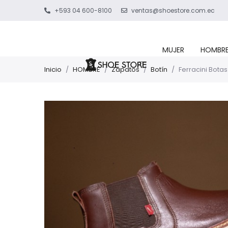
+593 04 600-8100
ventas@shoestore.com.ec
MUJER
HOMBR
Inicio
/
HOMBRE
/
Zapatos
/
Botín
/
Ferracini Botas