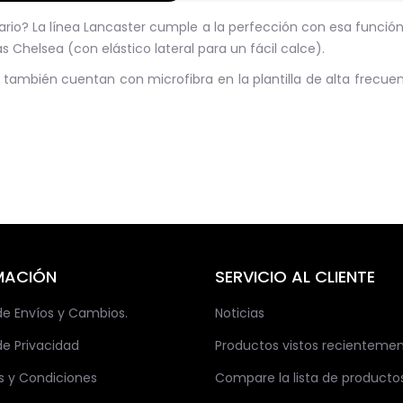
rio? La línea Lancaster cumple a la perfección con esa función, 
 Chelsea (con elástico lateral para un fácil calce).
también cuentan con microfibra en la plantilla de alta frecuenci
MACIÓN
SERVICIO AL CLIENTE
 de Envíos y Cambios.
Noticias
de Privacidad
Productos vistos recienteme
s y Condiciones
Compare la lista de producto