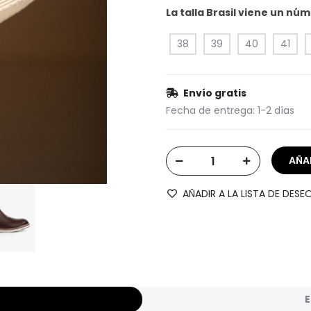
La talla Brasil viene un n
38
39
40
41
Envío gratis
Fecha de entrega:
1-2 días
AÑADIR A LA LISTA DE DESE
E