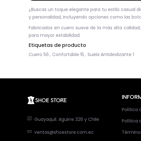
¿Buscas un toque elegante para tu estilo casual dia
y personalidad, incluyendo opciones como las botas
Fabricados en cuero suave de la más alta calidad, 
para mayor estabilidad.
Etiquetas de producto
Cuero
56
,
Confortable
15
,
Suela Antideslizante
1
INFOR
Política
Guayaquil. Aguirre 326 y Chile
Política 
ventas@shoestore.com.ec
Término