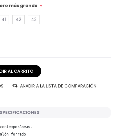
úmero más grande
*
41
42
43
OS
AÑADIR A LA LISTA DE COMPARACIÓN
SPECIFICACIONES
contemporáneas.
alón forrado