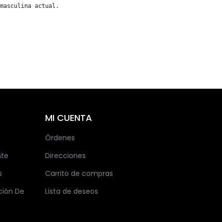
masculina actual.
MI CUENTA
Órdenes
nte
Direcciones
s
Carrito de compras
ción De
Lista de deseos