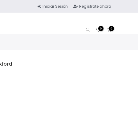
Iniciar Sesión
Regístrate ahora
0
0
xford