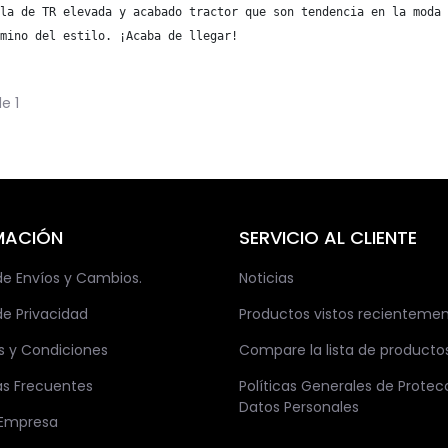
la de TR elevada y acabado tractor que son tendencia en la moda 
mino del estilo. ¡Acaba de llegar!
le
1
MACIÓN
SERVICIO AL CLIENTE
 de Envíos y Cambios.
Noticias
de Privacidad
Productos vistos recienteme
s y Condiciones
Compare la lista de producto
as Frecuentes
Políticas Generales de Protec
Datos Personales
 Empresa