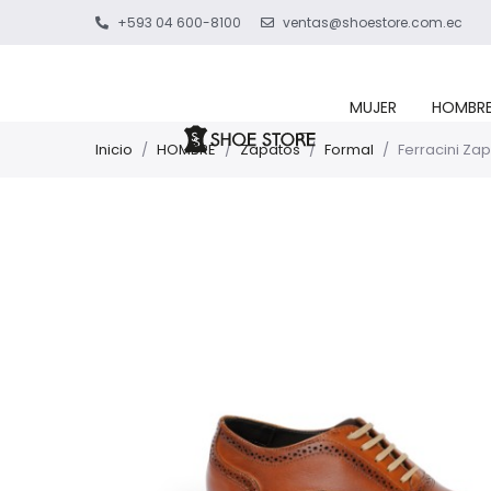
+593 04 600-8100
ventas@shoestore.com.ec
MUJER
HOMBR
Inicio
/
HOMBRE
/
Zapatos
/
Formal
/
Ferracini Za