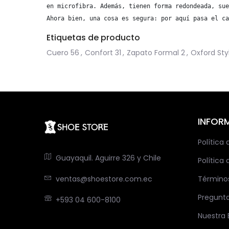
en microfibra. Además, tienen forma redondeada, sue
Ahora bien, una cosa es segura: por aquí pasa el ca
Etiquetas de producto
Cuero
56
,
Confort
31
,
Zapato Formal
2
,
Oxford Sty
INFOR
Política
Guayaquil. Aguirre 326 y Chile
Política 
ventas@shoestore.com.ec
Término
Pregunt
+593 04 600-8100
Nuestra