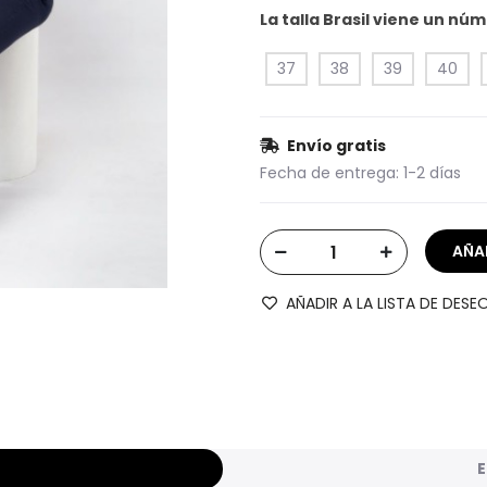
La talla Brasil viene un n
37
38
39
40
Envío gratis
Fecha de entrega:
1-2 días
AÑADIR A LA LISTA DE DESE
E