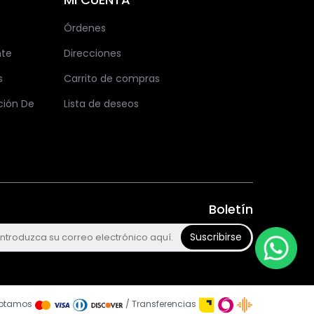
Órdenes
nte
Direcciones
s
Carrito de compras
ción De
Lista de deseos
Boletín
Suscribirse
ptamos
/ Transferencias