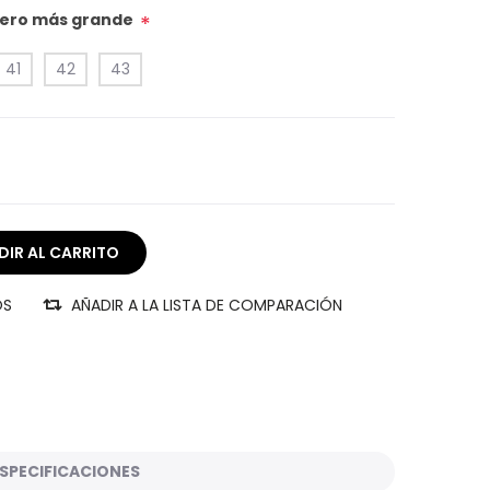
úmero más grande
*
41
42
43
OS
AÑADIR A LA LISTA DE COMPARACIÓN
SPECIFICACIONES