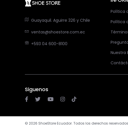
Política
Guayaquil. Aguirre 326 y Chile
Política 
ventas@shoestore.com.ec
Término
Pregunt
+593 04 600-8100
Nuestra
Contáct
Siguenos
© 2026 ShoeStore Ecuador. Todos los derechos reservados