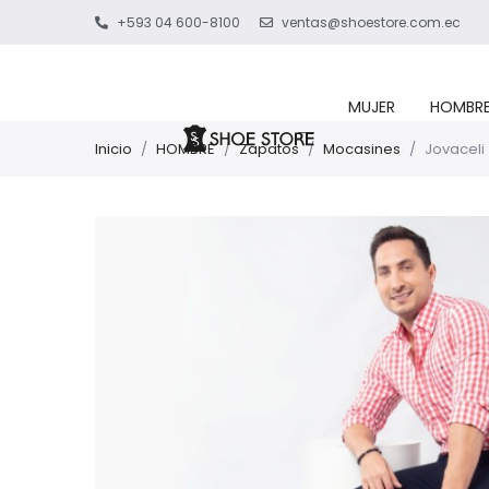
+593 04 600-8100
ventas@shoestore.com.ec
MUJER
HOMBR
Inicio
/
HOMBRE
/
Zapatos
/
Mocasines
/
Jovaceli