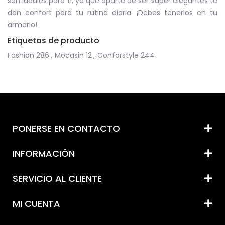
son ideales para ti, ya que aparte de ser super elegantes te
dan confort para tu rutina diaria. ¡Debes tenerlos en tu
armario!
Etiquetas de producto
Fashion
286
,
Mocasin
12
,
Conforstyle
244
PONERSE EN CONTACTO
INFORMACIÓN
SERVICIO AL CLIENTE
MI CUENTA