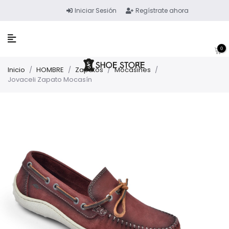
Iniciar Sesión
Regístrate ahora
0
Inicio
/
HOMBRE
/
Zapatos
/
Mocasines
/
Jovaceli Zapato Mocasín