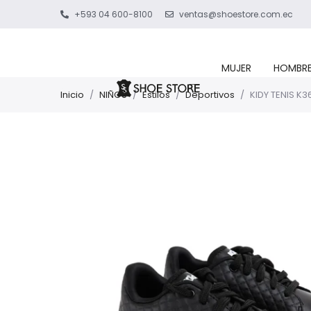
+593 04 600-8100
ventas@shoestore.com.ec
MUJER
HOMBR
Inicio
/
NIÑOS
/
Estilos
/
Deportivos
/
KIDY TENIS K3