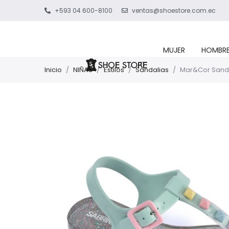
+593 04 600-8100
ventas@shoestore.com.ec
MUJER
HOMBR
Inicio
/
NIÑAS
/
Estilos
/
Sandalias
/
Mar&Cor Sanda