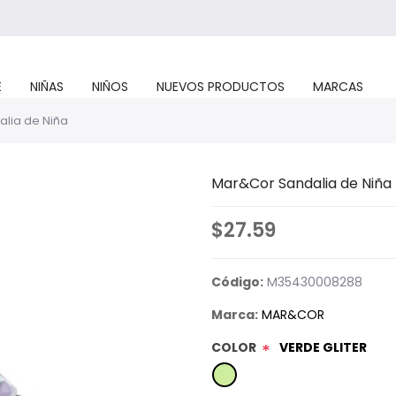
E
NIÑAS
NIÑOS
NUEVOS PRODUCTOS
MARCAS
lia de Niña
Mar&Cor Sandalia de Niña
$27.59
Código:
M35430008288
Marca:
MAR&COR
COLOR
VERDE GLITER
*