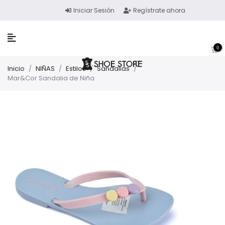
Iniciar Sesión
Regístrate ahora
0
Inicio
/
NIÑAS
/
Estilos
/
Sandalias
/
Mar&Cor Sandalia de Niña