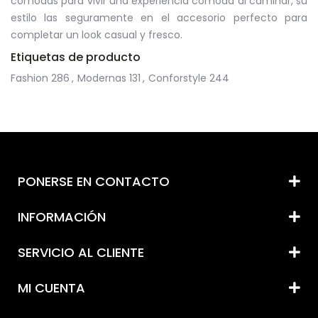
cómodas para vivir una experiencia cómoda al caminar, su
estilo las seguramente en el accesorio perfecto para
completar un look casual y fresco.
Etiquetas de producto
Fashion
286
,
Modernas
131
,
Conforstyle
244
PONERSE EN CONTACTO
INFORMACIÓN
SERVICIO AL CLIENTE
MI CUENTA