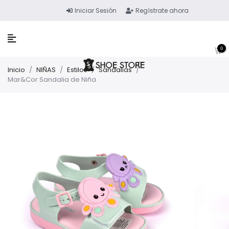
Iniciar Sesión
Regístrate ahora
0
Inicio
/
NIÑAS
/
Estilos
/
Sandalias
/
Mar&Cor Sandalia de Niña