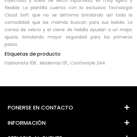
inyectado y suela de Micro Expandida, es muy ligera y
flexible. La plantilla cuenta con la exclusiva Tecnología
Cloud Soft que no se deforma brindando así toda la
comodidad que las mamás buscan para sus bebés. La
correa de velcro y el cierre de hebilla ayudan a un mejor
ajuste, brindando mayor seguridad para los primeros
pasos.
Etiquetas de producto
Fashionista
106
,
Modernas
131
,
Conforstyle
244
PONERSE EN CONTACTO
INFORMACIÓN