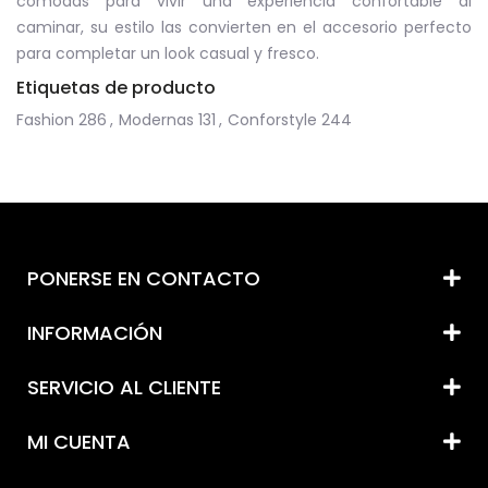
cómodas para vivir una experiencia confortable al
caminar, su estilo las convierten en el accesorio perfecto
para completar un look casual y fresco.
Etiquetas de producto
Fashion
286
,
Modernas
131
,
Conforstyle
244
PONERSE EN CONTACTO
INFORMACIÓN
SERVICIO AL CLIENTE
MI CUENTA