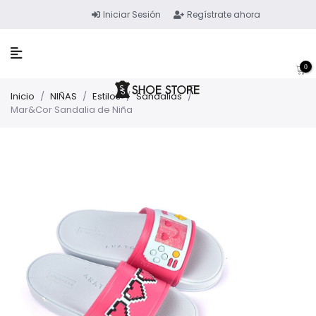
Iniciar Sesión
Regístrate ahora
0
Inicio
/
NIÑAS
/
Estilos
/
Sandalias
/
Mar&Cor Sandalia de Niña