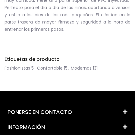
muy cómoda, tiene una parte superior de PVC inyectado.
Perfecto para el día a día de las niñas, aportando diversión
y estilo a los pies de las más pequeñas. El elástico en la
parte trasera da mayor firmeza y seguridad a la hora de
entrenar los primeros pasos.
Etiquetas de producto
Fashionistas
5
,
Confortable
15
,
Modernas
131
PONERSE EN CONTACTO
INFORMACIÓN