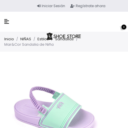
Iniciar Sesión
Regístrate ahora
0
Inicio
/
NIÑAS
/
Estilos
/
Sandalias
/
Mar&Cor Sandalia de Niña