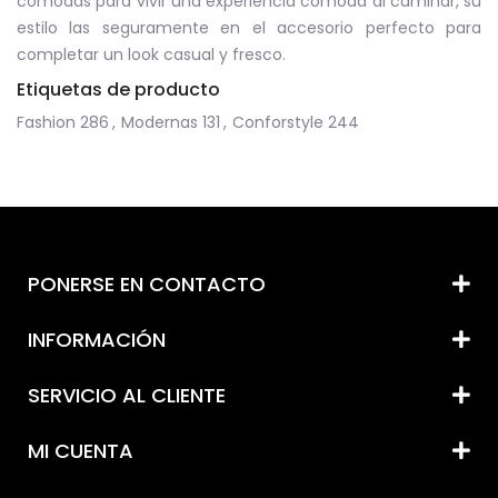
cómodas para vivir una experiencia cómoda al caminar, su
estilo las seguramente en el accesorio perfecto para
completar un look casual y fresco.
Etiquetas de producto
Fashion
286
,
Modernas
131
,
Conforstyle
244
PONERSE EN CONTACTO
INFORMACIÓN
SERVICIO AL CLIENTE
MI CUENTA