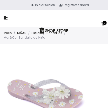
Iniciar Sesión
Regístrate ahora
0
Inicio
/
NIÑAS
/
Estilos
/
Sandalias
/
Mar&Cor Sandalia de Niña