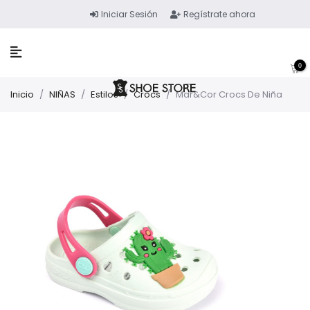
Iniciar Sesión
Regístrate ahora
0
Inicio
/
NIÑAS
/
Estilos
/
Crocs
/
Mar&Cor Crocs De Niña