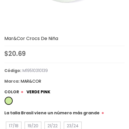
Mar&Cor Crocs De Niña
$20.69
Código:
M19510310139
Marca:
MAR&COR
COLOR
VERDE PINK
*
La talla Brasil viene un número más grande
*
17/18
19/20
21/22
23/24