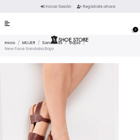
Iniciar Sesión
Regístrate ahora
0
Inicio
/
MUJER
/
Sandalias
/
Bajas
/
New Face Sandalia Baja