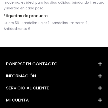
moderna, es ideal para los días cálidos, brindando frescura
y libertad en cada paso.
Etiquetas de producto
Cuero
56
,
Sandalias Bajas
1
,
Sandalias Rastreras
2
,
Antideslizante
6
PONERSE EN CONTACTO
INFORMACIÓN
SERVICIO AL CLIENTE
MI CUENTA