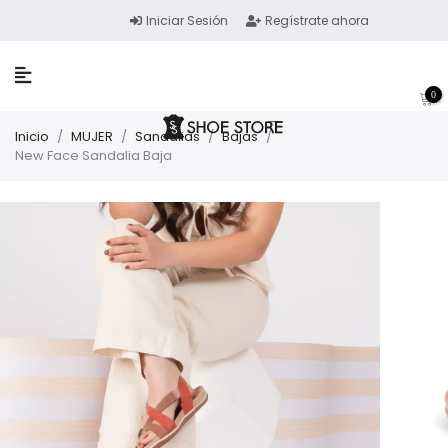
Iniciar Sesión
Regístrate ahora
0
Inicio
/
MUJER
/
Sandalias
/
Bajas
/
New Face Sandalia Baja