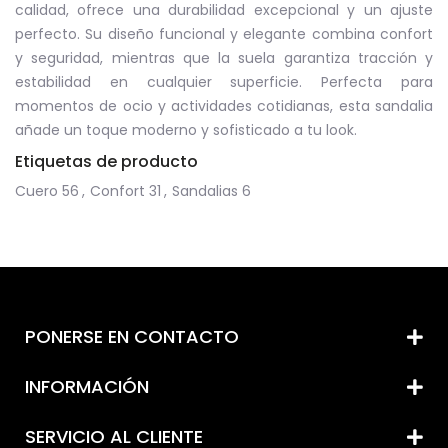
calidad, ofrece una durabilidad excepcional y un ajuste
perfecto. Su diseño funcional y elegante combina confort
y seguridad, mientras que la suela garantiza tracción y
estabilidad en cualquier superficie. Perfecta para
momentos de ocio y actividades cotidianas, esta sandalia
añade un toque moderno y sofisticado a tu look.
Etiquetas de producto
Cuero
56
,
Confort
31
,
Sandalias
6
PONERSE EN CONTACTO
INFORMACIÓN
SERVICIO AL CLIENTE