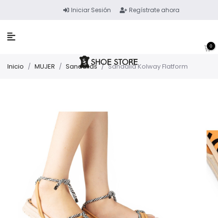
Iniciar Sesión
Regístrate ahora
0
Inicio
/
MUJER
/
Sandalias
/
Sandalia Kolway Flatform