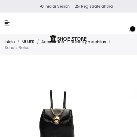
Iniciar Sesión
Regístrate ahora
0
Inicio
/
MUJER
/
Accesorios
/
Bolsos y mochilas
/
Schutz Bolso