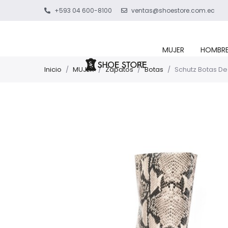
+593 04 600-8100
ventas@shoestore.com.ec
MUJER
HOMBR
Inicio
/
MUJER
/
Zapatos
/
Botas
/
Schutz Botas De