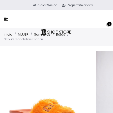
Iniciar Sesión
Regístrate ahora
0
Inicio
/
MUJER
/
Sandalias
/
Bajas
/
Schutz Sandalias Planas