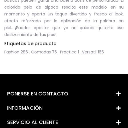
básicos pueden ganar una buena dosis de personalidad! El
colorido pelo de alpaca resalta este modelo en su
momento y aporta un toque divertido y fresco al look,
efecto reforzado por la aplicación de la palabra en
piel. ¡Puedes apostar que ya no quieres quitarte ese
deslizamiento de tus pies!
Etiquetas de producto
Fashion
286
,
Comodas
75
,
Practica
1
,
Versatil
166
PONERSE EN CONTACTO
INFORMACIÓN
SERVICIO AL CLIENTE