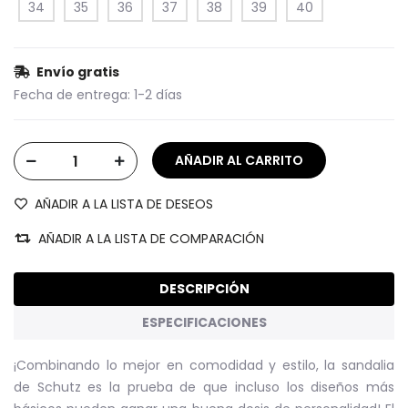
34
35
36
37
38
39
40
Envío gratis
Fecha de entrega:
1-2 días
AÑADIR A LA LISTA DE DESEOS
AÑADIR A LA LISTA DE COMPARACIÓN
DESCRIPCIÓN
ESPECIFICACIONES
¡Combinando lo mejor en comodidad y estilo, la sandalia
de Schutz es la prueba de que incluso los diseños más