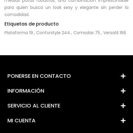
medias patas robustas, una combinación imprescindible
para quien busca un look sexy y elegante sin perder la
comodidad.
Etiquetas de producto
Plataforma
19
,
Conforstyle
244
,
Comodas
75
,
Versatil
166
PONERSE EN CONTACTO
INFORMACIÓN
SERVICIO AL CLIENTE
MI CUENTA