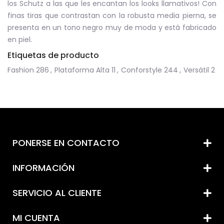
los Schutz a las que les encantan los looks llamativos! Con
finas tiras que contrastan con la robusta media pierna, se
presenta en un tono negro muy de moda y está fabricado
en piel.
Etiquetas de producto
Fashion
286
,
Plataforma Alta
11
,
Conforstyle
244
,
Versátil
2
PONERSE EN CONTACTO
INFORMACIÓN
SERVICIO AL CLIENTE
MI CUENTA