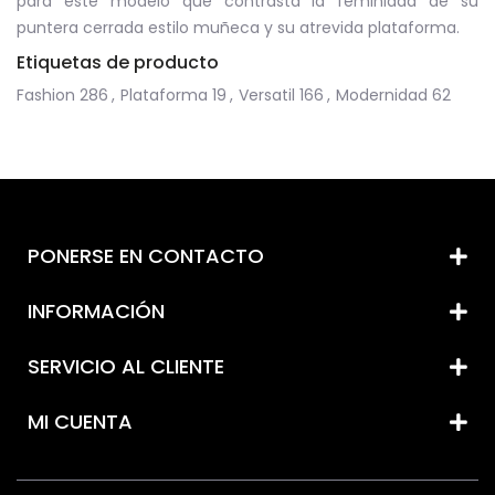
para este modelo que contrasta la feminidad de su
puntera cerrada estilo muñeca y su atrevida plataforma.
Etiquetas de producto
Fashion
286
,
Plataforma
19
,
Versatil
166
,
Modernidad
62
PONERSE EN CONTACTO
INFORMACIÓN
SERVICIO AL CLIENTE
MI CUENTA