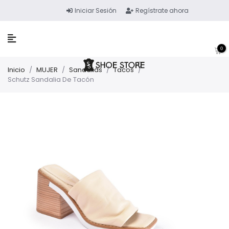
Iniciar Sesión
Regístrate ahora
0
Inicio
/
MUJER
/
Sandalias
/
Tacos
/
Schutz Sandalia De Tacón