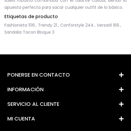
suela robusta combinada con el talante casual, siendo la
apuesta perfecta para sacar cualquier outfit de lo básico.
Etiquetas de producto
Fashionista
106
,
Trendy
21
,
Conforstyle
244
,
Versatil
166
,
Sandalia Tacon Bloque
3
PONERSE EN CONTACTO
INFORMACIÓN
SERVICIO AL CLIENTE
MI CUENTA