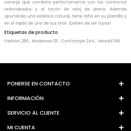
naranja que combina perfectamente con los contornos
redondeados y el tacón de reloj de arena. Además
aportando una estética natural, tiene rafia en su plantilla y
en el tejido de una de sus tiras ¡Deben de ser tuyas!
Etiquetas de producto
Fashion
286
,
Modernas
131
,
Conforstyle
244
,
Versatil
166
PONERSE EN CONTACTO
INFORMACIÓN
SERVICIO AL CLIENTE
MI CUENTA