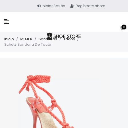
Iniciar Sesión
Regístrate ahora
0
Inicio
/
MUJER
/
Sandalias
/
Tacos
/
Schutz Sandalia De Tacón