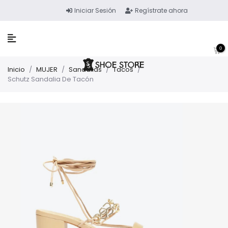
Iniciar Sesión
Regístrate ahora
0
Inicio
/
MUJER
/
Sandalias
/
Tacos
/
Schutz Sandalia De Tacón