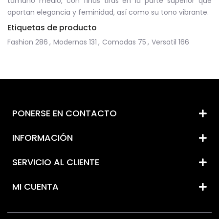
tamaño medio, con finas tiras en la parte superior que
aportan elegancia y feminidad, así como su tono vibrante.
Etiquetas de producto
Fashion
286
,
Modernas
131
,
Comodas
75
,
Versatil
166
PONERSE EN CONTACTO
INFORMACIÓN
SERVICIO AL CLIENTE
MI CUENTA