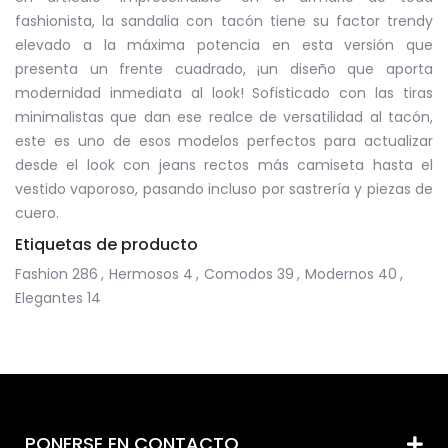
fashionista, la sandalia con tacón tiene su factor trendy
elevado a la máxima potencia en esta versión que
presenta un frente cuadrado, ¡un diseño que aporta
modernidad inmediata al look! Sofisticado con las tiras
minimalistas que dan ese realce de versatilidad al tacón,
este es uno de esos modelos perfectos para actualizar
desde el look con jeans rectos más camiseta hasta el
vestido vaporoso, pasando incluso por sastrería y piezas de
cuero.
Etiquetas de producto
Fashion
286
,
Hermosos
4
,
Comodos
39
,
Modernos
40
,
Elegantes
14
PONERSE EN CONTACTO