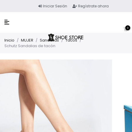
Iniciar Sesión
Regístrate ahora
0
Inicio
/
MUJER
/
Sandalias
/
Tacos
/
Schutz Sandalias de tacón