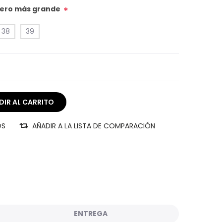
úmero más grande
*
38
39
OS
AÑADIR A LA LISTA DE COMPARACIÓN
ENTREGA