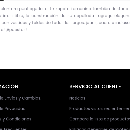
elantera puntiaguda, este zapato femenino también destaca 
 irresistible, la construcción de su capellada agrega eleganci
 con vestidos y faldas de todos los largos, jeans, cuero o incl
te! ¡Apuestas!
MACIÓN
SERVICIO AL CLIENTE
 de Envíos y Cambios.
Noticias
de Privacidad
Productos vistos recienteme
s y Condiciones
Compare la lista de producto
as Frecuentes
Políticas Generales de Protec