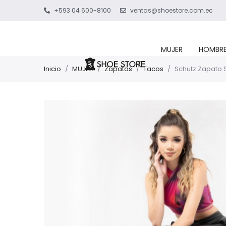
+593 04 600-8100
ventas@shoestore.com.ec
MUJER
HOMBR
Inicio
/
MUJER
/
Zapatos
/
Tacos
/
Schutz Zapato S