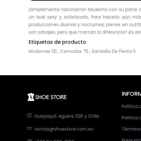
¡Simplemente fascinante! Moderna con su parte d
un look sexy y sofisticado. Para hacerlo aún más
producciones diurnas y nocturnas; piense en outfit
son salvajes, pero que marcan la diferencia? ¡Es es
Etiquetas de producto
Modernas
131
,
Comodas
75
,
Sandalia De Fiesta
5
INFOR
Política
Guayaquil. Aguirre 326 y Chile
Política 
ventas@shoestore.com.ec
Término
Pregunt