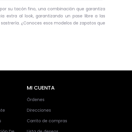
por su tacón fino, una combinación que garantiza
a extra al look, garantizando un pase libre a las
uso sastrería. ¿Conoces esos modelos de zapatos que
MI CUENTA
Órdenes
nte
Direcciones
s
Carrito de compras
ción De
Lista de deseos