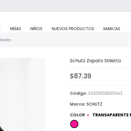
E
NIÑAS
NIÑOS
NUEVOS PRODUCTOS
MARCAS
tiletto
Schutz Zapato Stiletto
$87.39
Código:
S0209103830042
Marca:
SCHUTZ
COLOR
TRANSAPARENTE 
*