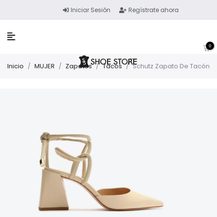
Iniciar Sesión
Regístrate ahora
0
Inicio
/
MUJER
/
Zapatos
/
Tacos
/
Schutz Zapato De Tacón