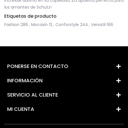
increíble adorno en su capellada. ¡La apuesta perfecta para
los amantes de Schutz!
Etiquetas de producto
Fashion
286
,
Mocasin
12
,
Conforstyle
244
,
Versatil
166
PONERSE EN CONTACTO
INFORMACIÓN
SERVICIO AL CLIENTE
MI CUENTA