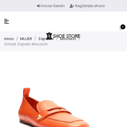
Iniciar Sesión
Regístrate ahora
0
Inicio
/
MUJER
/
Zapatos
/
Mocasín
/
Schutz Zapato Mocasín