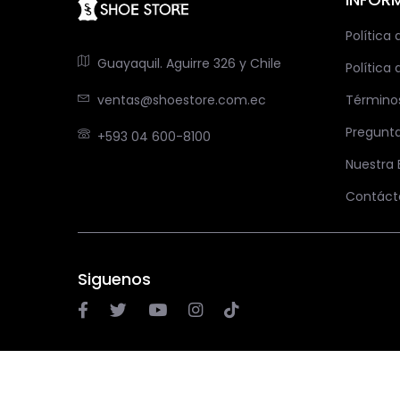
Política
Guayaquil. Aguirre 326 y Chile
Política 
ventas@shoestore.com.ec
Término
Pregunt
+593 04 600-8100
Nuestra
Contáct
Siguenos
© 2026 ShoeStore Ecuador. Todos los derechos reservados