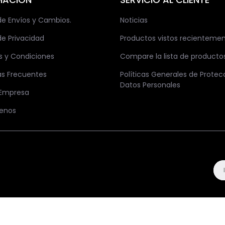
 de Envíos y Cambios.
Noticias
de Privacidad
Productos vistos recienteme
s y Condiciones
Compare la lista de producto
as Frecuentes
Políticas Generales de Protec
Datos Personales
 Empresa
enos
.
Ace