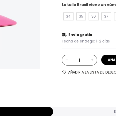
La talla Brasil viene un n
34
35
36
37
Envío gratis
Fecha de entrega:
1-2 días
AÑADIR A LA LISTA DE DESE
E