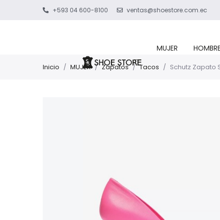
+593 04 600-8100
ventas@shoestore.com.ec
MUJER
HOMBR
Inicio
/
MUJER
/
Zapatos
/
Tacos
/
Schutz Zapato S