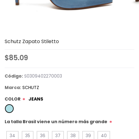
Schutz Zapato Stiletto
$85.09
Código:
S0309402270003
Marca:
SCHUTZ
COLOR
JEANS
*
La talla Brasil viene un número más grande
*
34
35
36
37
38
39
40