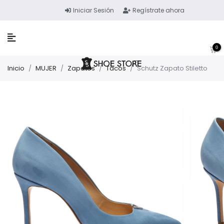
Iniciar Sesión
Regístrate ahora
0
Inicio
/
MUJER
/
Zapatos
/
Tacos
/
Schutz Zapato Stiletto