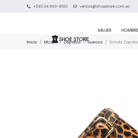
+593 04 600-8100
ventas@shoestore.com.ec
MUJER
HOMBR
Inicio
/
MUJER
/
Zapatos
/
Suecos
/
Schutz Zapat