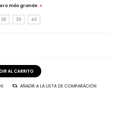
úmero más grande
*
38
39
40
OS
AÑADIR A LA LISTA DE COMPARACIÓN